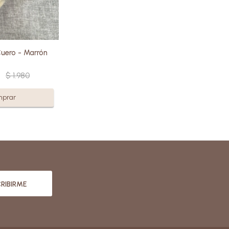
les.
uero - Marrón
$
1.980
RIBIRME