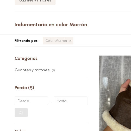
Guantes y mitones
Indumentaria en color Marrón
Filtrando por:
Color:
Marrón
Categorías
Guantes y mitones
(1)
El exterior 
aporta pr
durabilidad, 
Precio
($)
interior en
suavidad,
respirabilid
mantener la
OK
sin exceso
Una pieza simp
hecha con