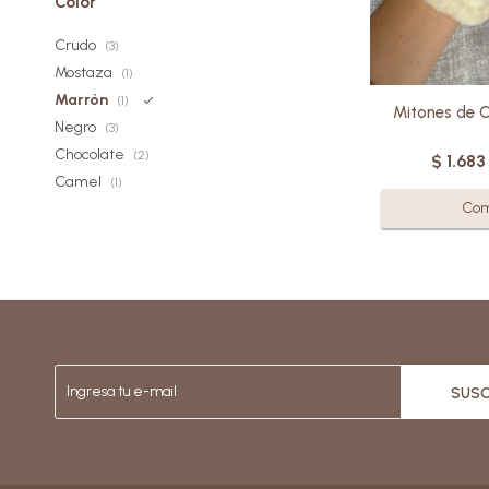
Color
nob
Crudo
(3)
Mostaza
(1)
Marrón
(1)
Mitones de C
Negro
(3)
Chocolate
(2)
$
1.683
Camel
(1)
SUSC