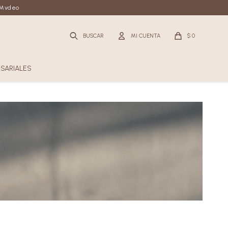
n Mvdeo
$
0
SARIALES