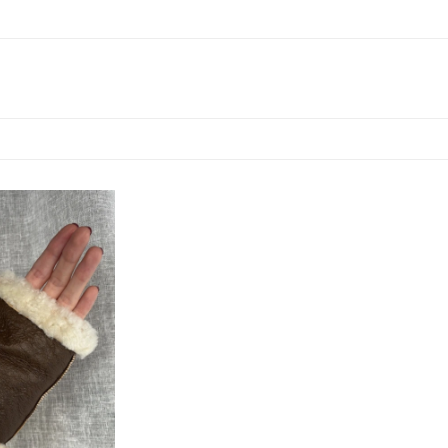
en cuero ovino
otección y
mientras que el
 lana brinda
 calidez y
ad, ayudando a
 temperatura
 de humedad.
le, funcional y
 materiales