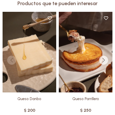
Productos que te pueden interesar
Elaborado con leche de oveja
Elaborado con una cuidadosa
de la más alta calidad, ofrece
mezcla de leche de oveja y de
un equilibrio perfecto entre su
vaca, este queso tradicional se
suavidad interior y su exterior
destaca por su sabor delicado y
crujiente y dorado.
su textura cremosa. Ideal para
Con un sabor delicadamente
quienes buscan una opción
salado, es ideal para quienes
versátil y gourmet.
disfrutan de la cocina creativa.
Sin gluten.
Sin gluten
Queso Danbo
Queso Parrillero
$
200
$
250