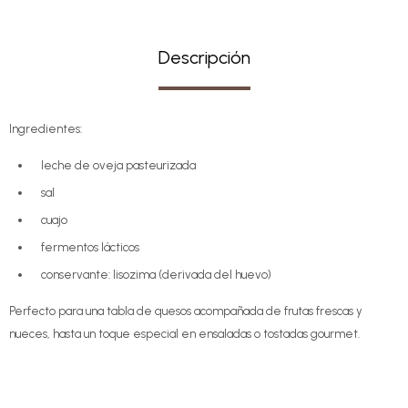
Descripción
Ingredientes:
leche de oveja pasteurizada
sal
cuajo
fermentos lácticos
conservante: lisozima (derivada del huevo)
Perfecto para una tabla de quesos acompañada de frutas frescas y
nueces, hasta un toque especial en ensaladas o tostadas gourmet.