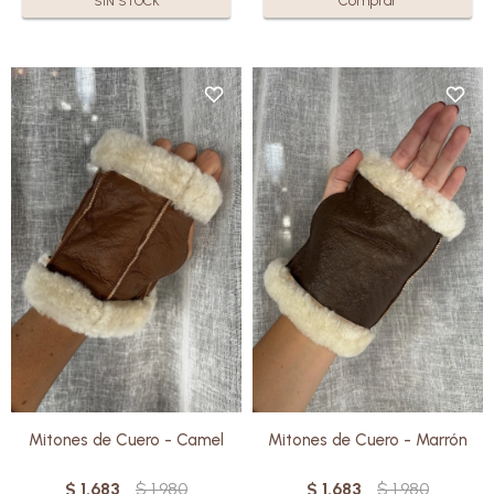
SIN STOCK
El exterior en cuero ovino
El exterior en cuero ovino
aporta protección y durabilidad,
aporta protección y durabilidad,
mientras que el interior en lana
mientras que el interior en lana
brinda suavidad, calidez y
brinda suavidad, calidez y
respirabilidad, ayudando a
respirabilidad, ayudando a
mantener la temperatura sin
mantener la temperatura sin
exceso de humedad.
exceso de humedad.
Una pieza simple, funcional y
Una pieza simple, funcional y
hecha con materiales nobles.
hecha con materiales nobles.
Mitones de Cuero - Camel
Mitones de Cuero - Marrón
$
1.683
$
1.980
$
1.683
$
1.980