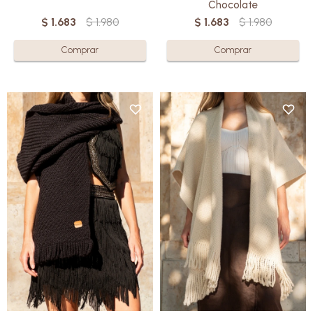
Chocolate
$
1.683
$
1.980
$
1.683
$
1.980
Tejido en telares manuales y
Elaborada en pura lana Merino
en punto espiga, con pura lana
por manos cálidas uruguayas,
Merino uruguaya.
cada Ruana es una obra
Para usar alrededor del cuello
artesanal que ofrece una
complementando otras prendas
suavidad incomparable.
o sobre hombros descubiertos.
Con su diseño elegante y
Cada pieza es única: una
versátil, son perfectas tanto
creación artesanal que combina
para un look relajado como para
versatilidad, calidez y diseño.
una ocasión especial.