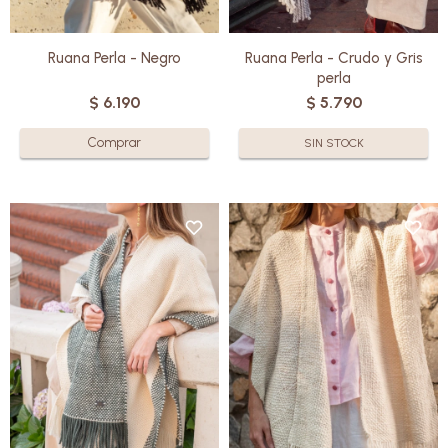
Ruana Perla - Negro
Ruana Perla - Crudo y Gris
perla
$
6.190
$
5.790
SIN STOCK
Elaborada en pura lana Merino
Elaborado en pura lana por
por manos cálidas uruguayas,
manos cálidas uruguayas, cada
cada Ruana es una obra
Ruana es una obra artesanal que
artesanal que ofrece una
ofrece una suavidad
suavidad incomparable.
incomparable.
Con su diseño elegante y
Con su diseño elegante y
versátil, son perfectas tanto
versátil, son perfectas tanto
para un look relajado como para
para un look relajado como para
una ocasión especial.
una ocasión especial.