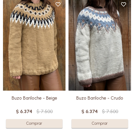
Tejido en pura lana Merino por
Tejido en pura lana Merino por
manos uruguayas, el Buzo
manos uruguayas, el Buzo
Bariloche combina abrigo
Bariloche combina abrigo
natural y diseño atemporal.
natural y diseño atemporal.
Su textura suave y su calce
Su textura suave y su calce
relajado lo convierten en un
relajado lo convierten en un
infaltable: cómodo para todos
infaltable: cómodo para todos
los días, especial para cuando el
los días, especial para cuando el
detalle importa.
detalle importa.
Buzo Bariloche - Beige
Buzo Bariloche - Crudo
$
6.374
$
7.500
$
6.374
$
7.500