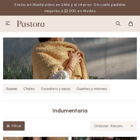
Envíos en Montevideo en 24hs y al interior. Sin costo pedidos
mayores a $2.000 en Mvdeo

Ruanas
Chales
Sweaters y sacos
Guantes y mitones
Indumentaria
Recomendados