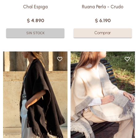
Chal Espiga
Ruana Perla - Crudo
$
4.890
$
6.190
SIN STOCK
Elaborada en pura lana Merino
Elaborada en pura lana Merino
por manos cálidas uruguayas,
por manos cálidas uruguayas,
cada Ruana es una obra
cada Ruana es una obra
artesanal que ofrece una
artesanal que ofrece una
suavidad incomparable.
suavidad incomparable.
Con su diseño elegante y
Con su diseño elegante y
versátil, son perfectas tanto
versátil, son perfectas tanto
para un look relajado como para
para un look relajado como para
una ocasión especial.
una ocasión especial.