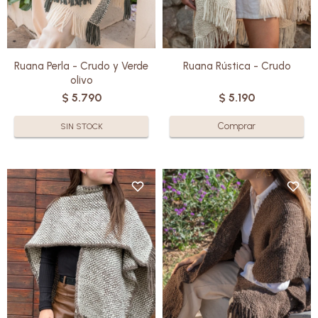
Ruana Perla - Crudo y Verde
Ruana Rústica - Crudo
olivo
$
5.790
$
5.190
SIN STOCK
Elaborado en pura lana por
Elaborado en pura lana por
manos cálidas uruguayas, cada
manos cálidas uruguayas, cada
Ruana es una obra artesanal que
Ruana es una obra artesanal que
ofrece una suavidad
ofrece una suavidad
incomparable.
incomparable.
Con su diseño elegante y
Con su diseño elegante y
versátil, son perfectas tanto
versátil, son perfectas tanto
para un look relajado como para
para un look relajado como para