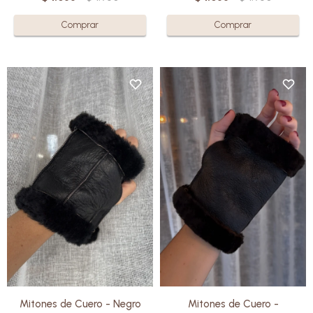
El exterior en cuero ovino
El exterior en cuero ovino
aporta protección y durabilidad,
aporta protección y durabilidad,
mientras que el interior en lana
mientras que el interior en lana
brinda suavidad, calidez y
brinda suavidad, calidez y
respirabilidad, ayudando a
respirabilidad, ayudando a
mantener la temperatura sin
mantener la temperatura sin
exceso de humedad.
exceso de humedad.
Una pieza simple, funcional y
Una pieza simple, funcional y
hecha con materiales nobles.
hecha con materiales nobles.
Mitones de Cuero - Negro
Mitones de Cuero -