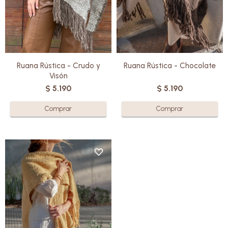
una ocasión especial.
una ocasión especial.
Ruana Rústica - Crudo y
Ruana Rústica - Chocolate
Visón
$
5.190
$
5.190
Elaborado en pura lana por
manos cálidas uruguayas, cada
Ruana es una obra artesanal que
ofrece una suavidad
incomparable.
Con su diseño elegante y