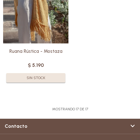
versátil, son perfectas tanto
para un look relajado como para
una ocasión especial.
Ruana Rústica - Mostaza
$
5.190
SIN STOCK
MOSTRANDO
17
DE
17
Contacto