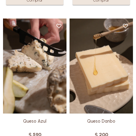
Elaborado con leche de oveja
Elaborado con una cuidadosa
de la más alta calidad, combina
mezcla de leche de oveja y de
la riqueza de la leche de oveja
vaca, este queso tradicional se
con la intensidad de los mohos
destaca por su sabor delicado y
azules, creando un equilibrio
su textura cremosa. Ideal para
excepcional entre lo fuerte y lo
quienes buscan una opción
suave, lo cremoso y lo picante.
versátil y gourmet.
Sin gluten.
Sin gluten.
Queso Azul
Queso Danbo
$
590
$
200