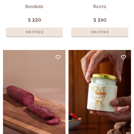
Bondiola
Ricota
$
220
$
260
SIN STOCK
SIN STOCK
Elaborado con una cuidadosa
¡Nuevo formato!
selección de cortes premium,
Elaborado con leche de oveja
este salame es el reflejo de la
de la más alta calidad, el Yogur
autenticidad y el esmero en
Griego se distingue por su
cada detalle.
sabor y su consistencia espesa,
Su proceso de curación, lento y
resultado de un proceso de
natural, le otorga un sabor
filtrado que concentra
profundo, especiado y
proteínas y nutrientes.
perfectamente equilibrado.
Sin azúcar. Sin glúten.
Sin gluten.
Conservar: 4/5°