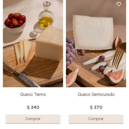
Elaborado con leche de oveja
Elaborado con leche de oveja
de la más alta calidad , es una
de la más alta calidad, es ideal
opción versátil perfecta para
para quienes prefieren quesos
elaboraciones gastronómicas.
menos intensos y más suaves,
Estacionado durante tres
con un carácter distintivo.
meses, destaca por su sabor
Estacionado durante un mes,
delicado y equilibrado, su
destaca por su textura cremosa
textura cremosa al paladar y
y su sabor fresco.
aroma intenso.
Sin gluten
Sin gluten
Queso Tierno
Queso Semicurado
$
340
$
370