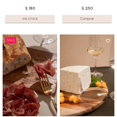
$
180
$
250
SIN STOCK
La Bondiola ovina es el
resultado de un proceso de
Elaborado con leche de oveja
curación meticuloso, que
de la más alta calidad, ofrece
combina la mejor selección de
una textura sedosa y ligera.
ovinos con un toque único de sal
Destaca por su sabor suave,
y tiempo.
ligeramente dulce y con un
Saborea la perfección de lo
toque fresco que lo convierte
natural con cada bocado, un
en una joya gastronómica.
verdadero lujo para los
Sin gluten.
sentidos.
Sin gluten