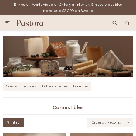
Envíos en Montevideo en 24hs y al interior. Sin costo pedidos
mayores a $2.000 en Mvdeo

Quesos
Yogures
Dulce de leche
Fiambres
Comestibles
Recomendados