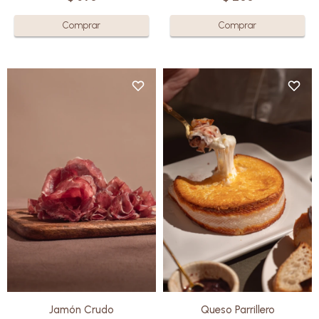
El Jamón Crudo ovino es el
resultado de un proceso de
Elaborado con leche de oveja
curación meticuloso, que
de la más alta calidad, ofrece
combina la mejor selección de
un equilibrio perfecto entre su
ovinos con un toque único de sal
suavidad interior y su exterior
y tiempo.
crujiente y dorado.
Saborea la perfección de lo
Con un sabor delicadamente
natural con cada bocado, un
salado, es ideal para quienes
verdadero lujo para los
disfrutan de la cocina creativa.
sentidos.
Sin gluten
Sin gluten
Jamón Crudo
Queso Parrillero