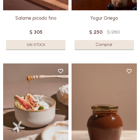
Salame picado fino
Yogur Griego
$
305
$
250
$
280
SIN STOCK
Elaborado con leche de oveja
de la más alta calidad, el Yogur
Una delicia única que
Cremoso se destaca por su
transforma la leche de oveja
textura suave y su sabor
en un manjar cremoso y
equilibrado.
envolvente. Su sabor profundo
Agradable al paladar, nutritivo y
es ideal para quienes buscan un
natural.
toque de distinción en su mesa.
Sin azúcar. Sin gluten.
Sin gluten
Conservar: 4/5°