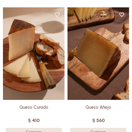
Elaborado con leche de oveja
de la más alta calidad , es el
Elaborado con leche de oveja
favorito de muchos dentro de la
de la más alta calidad, es
deliciosa familia de quesos de
perfecto para los paladares
oveja.
más exigentes.
Estacionado durante cinco
Estacionado durante diez
meses, destaca por su sabor
meses, destaca por su sabor
medio-intenso, textura firme y
intenso y ligeros cristales.
ligeros cristales.
Sin gluten
Sin gluten
Queso Curado
Queso Añejo
$
410
$
560