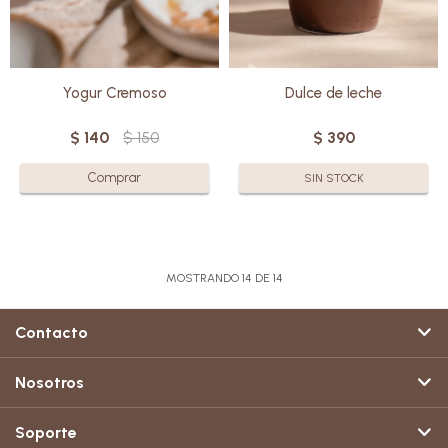
Yogur Cremoso
Dulce de leche
$
140
$
150
$
390
SIN STOCK
MOSTRANDO
14
DE
14
Contacto
Nosotros
Soporte