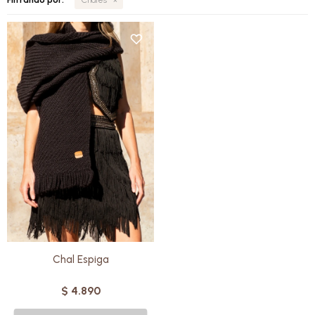
Tejido en telares manuales y
en punto espiga, con pura lana
Merino uruguaya.
Para usar alrededor del cuello
complementando otras prendas
o sobre hombros descubiertos.
Cada pieza es única: una
creación artesanal que combina
versatilidad, calidez y diseño.
Chal Espiga
$
4.890