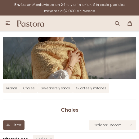
Envíos en Montevideo en 24hs y al interior. Sin costo pedidos
mayores a $2.000 en Mvdeo

Ruanas
Chales
Sweaters y sacos
Guantes y mitones
Chales
Recomendados
Filtrando por:
Chales