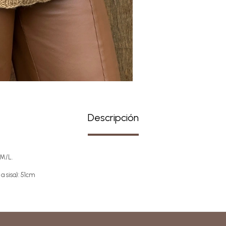
Descripción
 M/L.
a sisa): 51cm