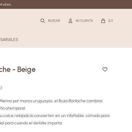
n Mvdeo
$
0
SARIALES
che - Beige
0
 Merino por manos uruguayas, el Buzo Bariloche combina
seño atemporal.
u calce relajado lo convierten en un infaltable: cómodo para
cial para cuando el detalle importa.