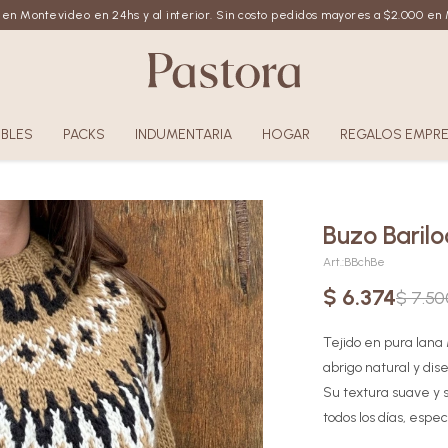
 en Montevideo en 24hs y al interior. Sin costo pedidos mayores a $2.000 e
BLES
PACKS
INDUMENTARIA
HOGAR
REGALOS EMPRE
Buzo Barilo
BBchBe
$
6.374
$
7.50
Tejido en pura lana
abrigo natural y di
Su textura suave y s
todos los días, espe