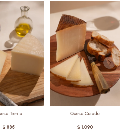
 con leche de oveja
Elaborado con leche de oveja
lta calidad, es ideal
de la más alta calidad , es el
uienes prefieren
favorito de muchos dentro de
nos intensos y más
la deliciosa familia de quesos
 con un carácter
de oveja.
distintivo.
Estacionado durante cinco
do durante un mes,
meses, destaca por su sabor
a por su textura
medio-intenso, textura firme y
y su sabor fresco.
ligeros cristales.
Sin gluten
Sin gluten
eso Tierno
Queso Curado
$
885
$
1.090