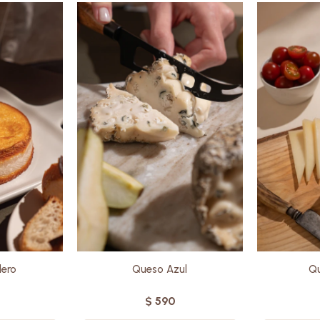
Elaborado
e de oveja
Elaborado con leche de oveja
de la más a
dad, ofrece
de la más alta calidad,
para q
to entre su
combina la riqueza de la
quesos me
su exterior
leche de oveja con la
suaves,
rado.
intensidad de los mohos
cadamente
azules, creando un equilibrio
Estaciona
ra quienes
excepcional entre lo fuerte y lo
destac
na creativa.
suave, lo cremoso y lo picante.
cremosa 
n
Sin gluten.
lero
Queso Azul
Qu
$
590