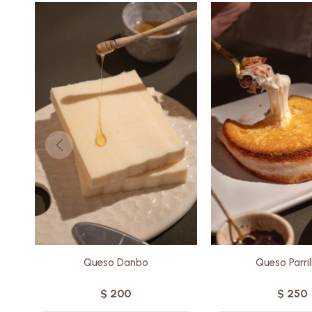
Elaborado con una cuidadosa
Elaborado con lech
mezcla de leche de oveja y
de la más alta cali
de vaca, este queso
un equilibrio perfec
tradicional se destaca por su
suavidad interior y 
sabor delicado y su textura
crujiente y do
cremosa. Ideal para quienes
Con un sabor deli
buscan una opción versátil y
salado, es ideal pa
gourmet.
disfrutan de la coci
Sin gluten.
Sin glute
Queso Danbo
Queso Parril
$
200
$
250