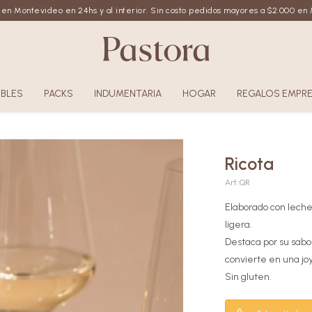
 en Montevideo en 24hs y al interior. Sin costo pedidos mayores a $2.000 e
BLES
PACKS
INDUMENTARIA
HOGAR
REGALOS EMPRE
Ricota
QR
Elaborado con leche
ligera.
Destaca por su sabo
convierte en una jo
Sin gluten.