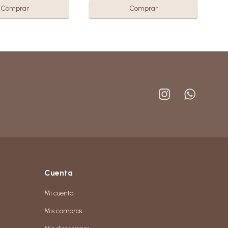


Cuenta
Mi cuenta
Mis compras