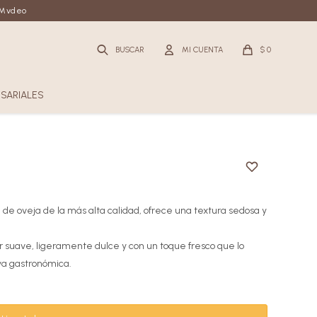
n Mvdeo
$
0
SARIALES
 de oveja de la más alta calidad, ofrece una textura sedosa y
r suave, ligeramente dulce y con un toque fresco que lo
ya gastronómica.